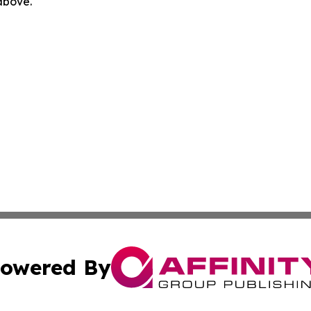
 above.
owered By