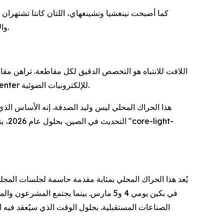
كما أصبحت نينغشيا وتشينغهاي، اللتان كانتا تشتهران 
والأمونيا"، بينما تتجاوز القدرة المركبة للطاقة النظيفة في تشينغهاي الآن 93 بالمائة، مما يغذي جيلاً جديدًا من مراكز البيانات الخضراء.
قمرًا صناعيًا حتى الآن من ميناء الفضاء الشرقي؛ وتقوم مقاطعة هوبي بتحويل "وادي البصريات" الخاص بها إلى مركز عالمي epicenter للإلكترونيات الضوئية.
التح
في بكين يومي 4 و5 مارس. بينما يجتمع ا
الصناعات المستقبلية. بحلول الوقت الذي سيُعقد فيه 