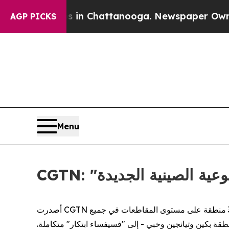
e
Chaos in Chattanooga. Newspaper Owner Calls 
AGP PICKS
Menu
لنوعية الصينية الجديدة
أصدرت CGTN تحليلاً متعمقًا يرسم خريطة للمشهد الإقليمي الصيني لقوى الإنتاج النوعية الجديدة. من خلال تجميع تقارير العمل الحكومية من 31 منطقة على مستوى المقاطعات في جميع
نطقة بكين وتيانجين وخبي - إلى "فسيفساء ابتكار" متكاملة.