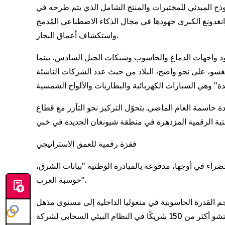
وذج المبدئي للمختبرات والمنتج الشامل الذي يتم طرحه في
 الإنتاج الوطني، والروبوتات الصناعية 40%، تُضاعف منطقة خليج قوانغدونغ الكبرى جهودها في مجال الذكاء الاصطناعي المُدمج
واستكشاف أعماق البحار.
ود واجهات الدماغ والحاسوب وشبكات الجيل السادس، بينما
انغسو، على نحو واضح، البلاد من حيث عدد الشركات الناشئة
 لا تزال بكين تمثل القشرة الدماغية للأمة، حيث حققت إنجازات بارزة في مجال تطوير 210 تقنية رائدة حاسمة العام الماضي. يتحوّل التركيز نحو التآزر مع قطاع
قفزة رقمية للعمق الاستراتيجي
 الخضراء في أوجها، مدفوعة بالمبادرة الوطنية "بيانات الشرق،
حوسبة الغرب".
جم القدرة الحاسوبية في منغوليا الداخلية إلى مستوى مذهل