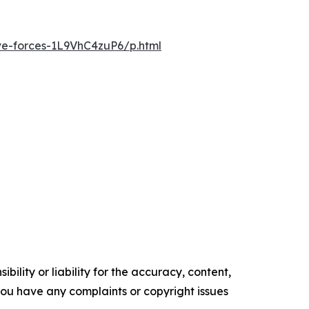
ve-forces-1L9VhC4zuP6/p.html
ility or liability for the accuracy, content,
f you have any complaints or copyright issues