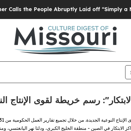
the People Abruptly Laid off “Simply a Math Pr
اء الابتكار": رسم خريطة لقوى الإنتاج ا
ز الابتكار في الصين - منطقة الخليج الكبرى، ودلتا نهر اليانغتسي، وم