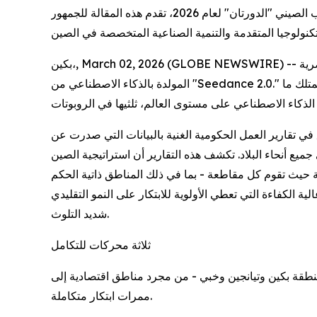
مع قرب انعقاد الجلسات العامة السنوية للمجلس الوطني لنواب الشعب واللجنة الوطنية للمؤتمر الاستشاري السياسي للشعب الصيني "الدورتان" لعام 2026، تقدم هذه المقالة للجمهور
بكين،, March 02, 2026 (GLOBE NEWSWIRE) -- في حفل مهرجان الربيع لهذا العام، لم يسرق الأضواء المغنون ولا ممثلو الكوميديا، بل فرقة من الروبوتات الراقصة والمؤثرات البصرية
المولدة بالذكاء الاصطناعي من "Seedance 2.0." وكما أشار المتحدث باسم وزارة الخارجية مؤخرًا، أصبحت الصين أول دولة تتجاوز 5 ملايين براءة اختراع محلية سارية، حيث تمتلك ما
في تقارير العمل الحكومية الغنية بالبيانات التي صدرت عن
ع أنحاء البلاد. تكشف هذه التقارير أن استراتيجية الصين
 حيث تقوم كل مقاطعة - بما في ذلك المناطق ذاتية الحكم
ة الكفاءة التي تعطي الأولوية للابتكار على النمو التقليدي
شديد التلوث.
ثلاثة محركات للتكامل
ي، ومنطقة بكين وتيانجين وخبي - من مجرد مناطق اقتصادية إلى
ممرات ابتكار متكاملة.