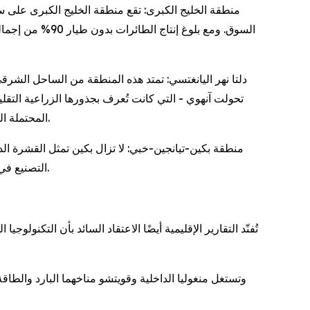
منطقة الخليج الكبرى: تقع منطقة الخليج الكبرى على س
دلتا نهر اليانغتسي: تمتد هذه المنطقة من الساحل الش
تحولت آنهوي - التي كانت تُعرف بجذورها الزراعية التقل
المحتملة التي يتجاوز رأسمالها مليار دولار، مع التركيز على المنتجات "الثلاثة الجديدة" وهي السيارات الكهربائية والبطاريات والألواح الشمسية.
التصنيع في تيانجين - وعلى وجه التحديد في مجال الحوسبة الموثوقة - والبنية التحتية الرقمية المزدهرة في منطقة شيونغان الجديدة في خبي.
تُفنّد التقارير الإقليمية أيضًا الاعتقاد السائد بأن التكنول
وتستغل منغوليا الداخلية وقويتشو مناخهما البارد والطا