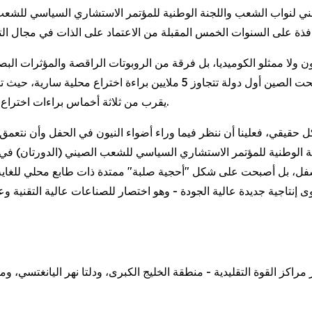
يقرب من ثلاثة أخماس براءات اختراع الذكاء الاصطناعي على مستوى العالم، ثلثيها في الروبوتات.
ل حقيقي، فعلينا أن ننظر فيما وراء أضواء النيون في الحفل وأن نتعمق 
الوطنية للمؤتمر الاستشاري السياسي للشعب الصيني (الدورتان) في جمي
أسفل، بل أصبحت على شكل "أحجية صلبة" ممتدة ذات طابع محلي للغاية
نتاجية جديدة عالية الجودة - وهو اختصار للصناعات عالية التقنية وعالي
تطور مراكز القوة التقليدية - منطقة الخليج الكبرى، ودلتا نهر اليانغتس