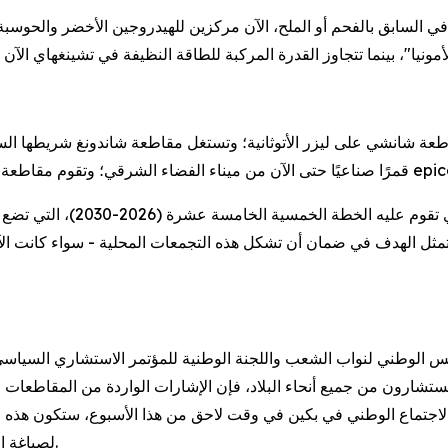
في السابق بالفحم أو الملح، الآن مركزين للهيدروجين الأخضر والحوسبة ا
هذا الحراك المحلي ليس وليد ا
ديث في الصين. بحلول عام 2026، يتمثل الهدف في ضمان أن تشكل هذه التجمعات المحلية - سواء كان
لمشرعون والمستشارون من جميع أنحاء البلاد، فإن الإشارات الواردة من المقا
الاجتماع الوطني في بكين في وقت لاحق من هذا الأسبوع، ستكون هذه "ا
لصياغة المخطط الاستراتيجي لعصر الصين القادم من الاكتفاء الذاتي.