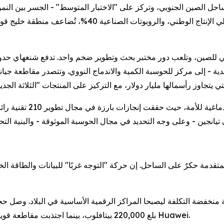
احل الصين الجنوبي، وتركز على "الاختبار المتوسط" - الجسر بين النم
السوق. ومع بلوغ إنتاج الطائرات بدون طيار 90% من إجمالي
رقي للصين، وتلعب دور مختبر بحث وتطوير ضخم واحد. تدفع شنغهاي حد
يدية - إلى مركز للحوسبة الكمية والاندماج النووي. وتتصدر مقاطعة جي
منطقة بكين-تيانجين-خبي:
وجيا المتقدمة حكرٌ على الساحل. إن حركة "التوجه غربًا" للبيانات والطاقة
قة منخفضة التكلفة ليصبحا المراكز الرقمية الأساسية في البلاد. وصل ح
بلغ 220,000 بيتافلوب، بينما اجتذبت مقاطعة قويتشو أكثر من 150 شريكًا في النظام البيئي السحابي لشركة Huawei.