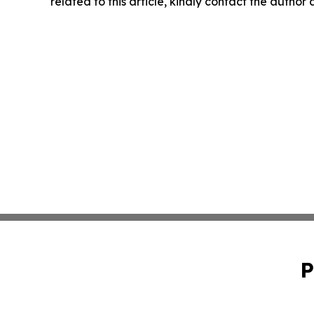
related to this article, kindly contact the author
P