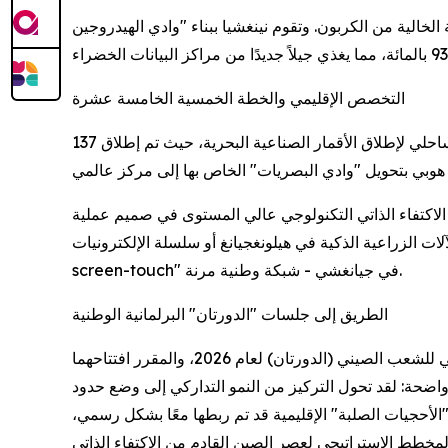
لخالية من الكربون. وتقوم نينغشيا ببناء "وادي الهيدروجين
التخصص الإقليمي والخطة الخمسية الخامسة عشرة
اللافت للانتباه هو التخصص الدقيق لكل مقاطعة. تراهن مقاطعة شانشي على ليزر الأتوثانية؛ وتستغل مقاطعة شاندونغ شريطها الساحلي لإطلاق الأقمار الصناعية البحرية، حيث تم إطلاق 137
لصدفة. إنه الأساس الذي تقوم عليه الخطة الخمسية الخامسة عشرة (2026-2030)، التي تضع الاكتفاء الذاتي التكنولوجي عالي المستوى في صميم عملية
ت الآلات الزراعية الذكية في هيلونغجيانغ أو سلسلة الإلكترونيات "core-light-
screen-touch" في جيانغشي - شبكة وطنية مرنة.
الطريق إلى جلسات "الدورتان" البرلمانية الوطنية
يُعد هذا الحراك المحلي بمثابة مقدمة حاسمة لجلسات المجلس الوطني لنواب الشعب واللجنة الوطنية للمؤتمر الاستشاري السياسي للشعب الصيني (الدورتان) لعام 2026، والمقرر افتتاحهما
طعات واضحة: لقد تحول التركيز من النمو التداركي إلى وضع حدود
لأحجيات الصلبة" الإقليمية قد تم ربطها معًا بشكل رسمي،