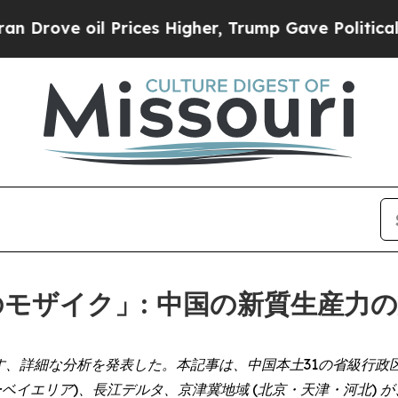
oil Prices Higher, Trump Gave Politically Conne
ンのモザイク」: 中国の新質生産力
す、詳細な分析を発表した。本記事は、中国本土31の省級行
ベイエリア)、長江デルタ、京津冀地域 (北京・天津・河北)