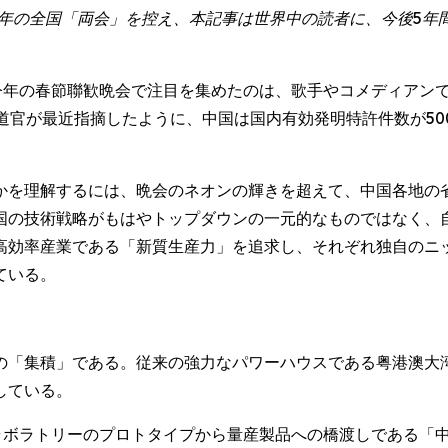
6年の全国「両会」を控え、本記事は世界中の読者に、今後5
WIRE) -- 今年の春節聯歓晩会で注目を集めたのは、歌手やコメディアンで
道官が最近指摘したように、中国は国内有効発明特許件数が50
。
かを理解するには、晩会のネオンの輝きを超えて、中国各地の
国の技術戦略がもはやトップダウンの一元的なものではなく、
高効率産業である「新質生産力」を追求し、それぞれ独自のニ
ている。
「集積」である。従来の強力なパワーハウスである粤港澳大湾区
している。
Aは、ラボラトリーのプロトタイプから量産製品への橋渡しである