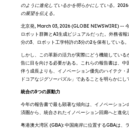
のように進化しているかを明らかにしている。202
の展望を伝える。
北京発, March 03, 2026 (GLOBE NEWS
ロボット群舞とAI生成ビジュアルだった。外務省報
分の3、ロボット工学特許の3分の2を保有している
しかし、この革新の活力が実際にどう機能している
告に目を向ける必要がある。これらの報告書は、中
伴う成長よりも、イノベーション優先のハイテク・
ドコアなジグソーパズル」であることを明らかにし
統合の3つの原動力
今年の報告書で最も顕著な傾向は、イノベーションの
済圏から、統合されたイノベーション回廊へと進化
粤港澳大湾区 (GBA): 中国南岸に位置するGB