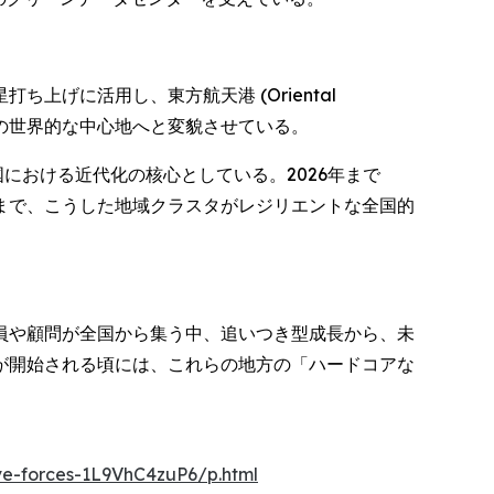
げに活用し、東方航天港 (Oriental
光電子工学の世界的な中心地へと変貌させている。
中国における近代化の核心としている。2026年まで
まで、こうした地域クラスタがレジリエントな全国的
議員や顧問が全国から集う中、追いつき型成長から、未
が開始される頃には、これらの地方の「ハードコアな
ve-forces-1L9VhC4zuP6/p.html