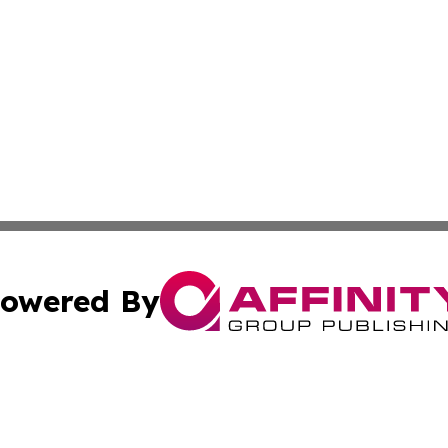
owered By
ubmit Press Release
Terms & Conditions
Copyright/DMCA
nc. dba Affinity Group Publishing & Culture Digest of Misso