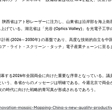
西省はアト秒レーザーに注力し、山東省は沿岸部を海上衛星打ち上
星を打ち上げている。湖北省は「光谷 (Optics Valley)」を
計画 (2026～2030年) の基盤であり、高度な技術的自立を
コア・ライト・スクリーン・タッチ」電子産業チェーンに至る
開幕する2026年全国両会に向けた重要な序章となっている。
という、各省からのメッセージは明確である。今週北京で両会
次の時代に向けた戦略的青写真が形成されるであろう。
novation-mosaic-Mapping-China-s-new-quality-producti