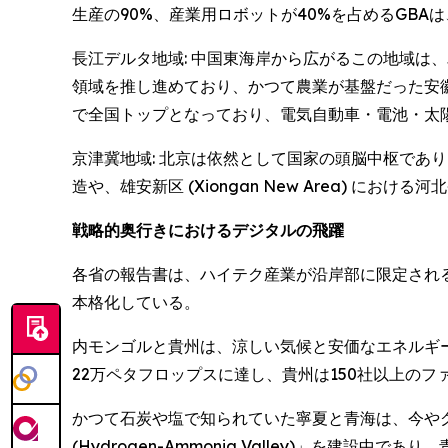
生産の90%、産業用ロボットが40%を占めるGBA
長江デルタ地域: 中国東海岸から広がるこの地域は
領域を推し進めており、かつて農業が基盤だった安
で全国トップとなっており、電気自動車・電池・太
京津冀地域: 北京は依然として国家の頭脳中枢であ
造や、雄安新区 (Xiongan New Area) 
戦略的奥行きにおけるデジタルの飛躍
各省の報告書は、ハイテク産業が沿岸部に限定され
本格化している。
内モンゴルと貴州は、涼しい気候と安価なエネルギ
22万ペタフロップスに達し、貴州は150社以上のファ
かつて石炭や塩で知られていた寧夏と青海は、今や
(Hydrogen-Ammonia Valley)」を