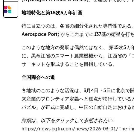
地域特化と第15次5カ年計画
特に目立つのは、各省の細分化された専門性である。陝
Aerospace Port) からこれまでに137基の衛
このような地方の発展は偶然ではなく、 第15次5カ年
に、黒竜江省のスマート農業機械から、江西省の「
サーキットを形成することを目指している。
全国両会への道
各地域のこのような活況は、3月4日・5日に北京で
来産業のフロンティア定義へと焦点が移行している
パズル」が正式に完成し、中国の自給自足における
詳細は、以下をクリックして参照されたい:
https://news.cgtn.com/news/2026-03-01/The-in