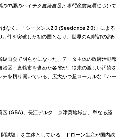
年間の中国のハイテク自給自足と専門産業発展について
はなく、「シーダンス2.0 (Seedance 2.0)」による
0万件を突破した初の国となり、世界のAI特許の約5
省級両会で明らかになった、データ主体の政府活動報
自治区・直轄市を含めた各省が、従来の激しい汚染を
ッチを切り開いている、広大かつ超ローカルな「ハー
 (GBA)、長江デルタ、京津冀地域は、単なる経
「中間試験」を主体としている。ドローン生産が国内総