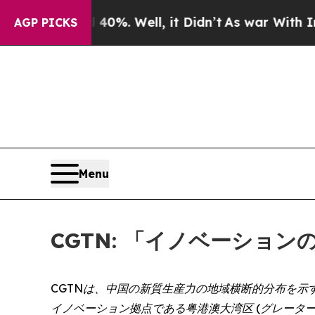
nd 40%. Well, it Didn’t
As war With Iran Drove 
AGP PICKS
Menu
CGTN: 「イノベーショ
CGTNは、中国の新質生産力の地域横断的分布を示
イノベーション拠点である粤港澳大湾区 (グレーター