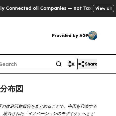
cted oil Companies — not Taxpayers — the Chance
View all
Provided by AGP
Share
の分布図
政区の政府活動報告をまとめることで、中国を代表する
 が、統合された「イノベーションのモザイク」へとど