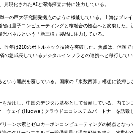
は、具現化されたAIと深海探査に特に注力している。
、単一の巨大研究開発拠点のように機能している。上海はブレイ
徽省は量子コンピューティングと核融合の拠点へと変貌した。
陽光パネルという「新三様」製品に注力している。
り、昨年は210のボトルネック技術を突破した。焦点は、信頼
における河北省の急成長しているデジタルインフラとの連携へと移行して
るという通説を覆している。国家の「東数西算」構想に後押し
ーを活用し、中国のデジタル基盤として台頭している。内モン
ーウェイ (Huawei) クラウドエコシステムパートナーを誘致
グリーン水素とゼロカーボンコンピューティングの拠点となっ
建設中であり、青海のクリーンエネルギー設備容量は現在93%を超え、