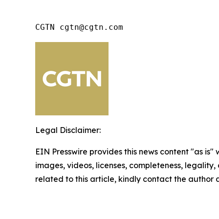
CGTN cgtn@cgtn.com
Legal Disclaimer:
EIN Presswire provides this news content "as is" 
images, videos, licenses, completeness, legality, o
related to this article, kindly contact the author