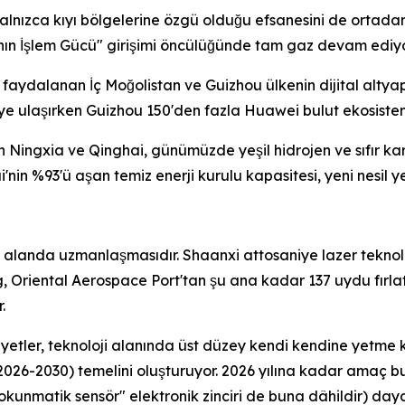
alnızca kıyı bölgelerine özgü olduğu efsanesini de ortadan k
tının İşlem Gücü" girişimi öncülüğünde tam gaz devam ediyo
faydalanan İç Moğolistan ve Guizhou ülkenin dijital altyapı
eye ulaşırken Guizhou 150'den fazla Huawei bulut ekosistem
Ningxia ve Qinghai, günümüzde yeşil hidrojen ve sıfır karb
n %93'ü aşan temiz enerji kurulu kapasitesi, yeni nesil yeş
r alanda uzmanlaşmasıdır. Shaanxi attosaniye lazer teknolo
, Oriental Aerospace Port'tan şu ana kadar 137 uydu fırlatt
.
aliyetler, teknoloji alanında üst düzey kendi kendine yetme
2026-2030) temelini oluşturuyor. 2026 yılına kadar amaç bu 
kunmatik sensör" elektronik zinciri de buna dâhildir) dayan