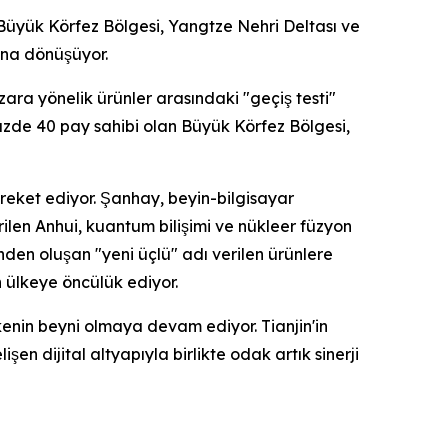
Büyük Körfez Bölgesi, Yangtze Nehri Deltası ve
ına dönüşüyor.
zara yönelik ürünler arasındaki "geçiş testi"
üzde 40 pay sahibi olan Büyük Körfez Bölgesi,
areket ediyor. Şanhay, beyin-bilgisayar
rilen Anhui, kuantum bilişimi ve nükleer füzyon
nden oluşan "yeni üçlü" adı verilen ürünlere
n ülkeye öncülük ediyor.
kenin beyni olmaya devam ediyor. Tianjin'in
en dijital altyapıyla birlikte odak artık sinerji