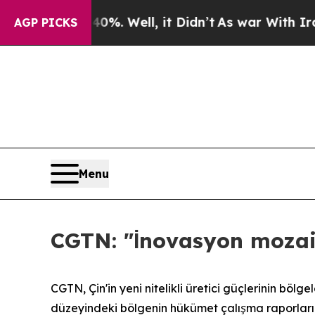
d 40%. Well, it Didn’t
As war With Iran Drove 
AGP PICKS
Menu
CGTN: "İnovasyon mozaiği
CGTN, Çin'in yeni nitelikli üretici güçlerinin bölg
düzeyindeki bölgenin hükümet çalışma raporların