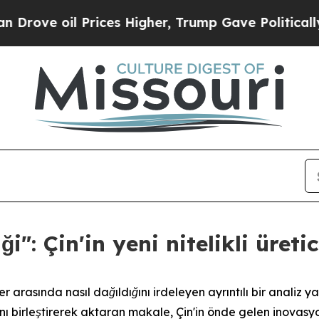
oil Prices Higher, Trump Gave Politically Connec
": Çin'in yeni nitelikli üreti
eler arasında nasıl dağıldığını irdeleyen ayrıntılı bir analiz
ı birleştirerek aktaran makale, Çin'in önde gelen inovasy