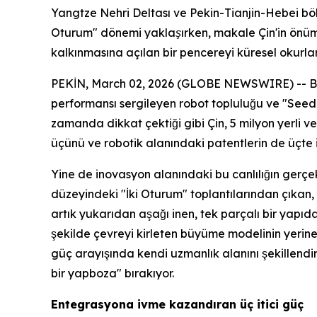
Yangtze Nehri Deltası ve Pekin-Tianjin-Hebei böl
Oturum" dönemi yaklaşırken, makale Çin'in önüm
kalkınmasına açılan bir pencereyi küresel okurla
PEKİN, March 02, 2026 (GLOBE NEWSWIRE) -- Bu se
performansı sergileyen robot topluluğu ve "Seeda
zamanda dikkat çektiği gibi Çin, 5 milyon yerli 
üçünü ve robotik alanındaki patentlerin de üçte i
Yine de inovasyon alanındaki bu canlılığın gerçekt
düzeyindeki "İki Oturum" toplantılarından çıkan, 
artık yukarıdan aşağı inen, tek parçalı bir yapı
şekilde çevreyi kirleten büyüme modelinin yerine,
güç arayışında kendi uzmanlık alanını şekillendire
bir yapboza" bırakıyor.
Entegrasyona ivme kazandıran üç itici güç