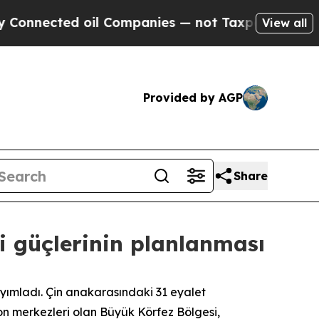
ted oil Companies — not Taxpayers — the Chance 
View all
Provided by AGP
Share
ci güçlerinin planlanması
 yayımladı. Çin anakarasındaki 31 eyalet
on merkezleri olan Büyük Körfez Bölgesi,