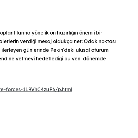
lantılarına yönelik ön hazırlığın önemli bir
yaletlerin verdiği mesaj oldukça net: Odak noktası
ın ilerleyen günlerinde Pekin'deki ulusal oturum
 kendine yetmeyi hedeflediği bu yeni dönemde
ve-forces-1L9VhC4zuP6/p.html