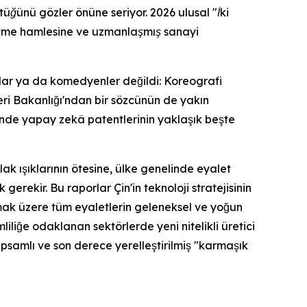
üğünü gözler önüne seriyor. 2026 ulusal "İki
yetme hamlesine ve uzmanlaşmış sanayi
lar ya da komedyenler değildi: Koreografi
eri Bakanlığı'ndan bir sözcünün de yakın
linde yapay zekâ patentlerinin yaklaşık beşte
ak ışıklarının ötesine, ülke genelinde eyalet
rekir. Bu raporlar Çin'in teknoloji stratejisinin
lmak üzere tüm eyaletlerin geleneksel ve yoğun
iliğe odaklanan sektörlerde yeni nitelikli üretici
kapsamlı ve son derece yerelleştirilmiş "karmaşık