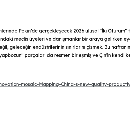
lerinde Pekin’de gerçekleşecek 2026 ulusal "İki Oturum" top
nındaki meclis üyeleri ve danışmanlar bir araya gelirken e
eğil, geleceğin endüstrilerinin sınırlarını çizmek. Bu haftan
ık yapbozun" parçaları da resmen birleşmiş ve Çin'in kendi
novation-mosaic-Mapping-China-s-new-quality-producti