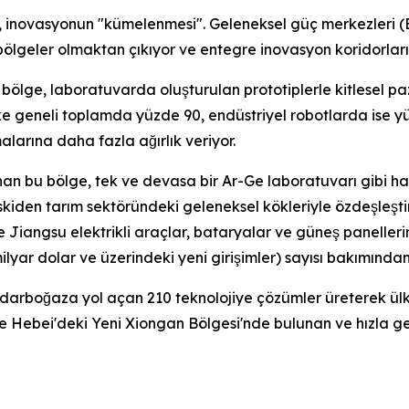
im, inovasyonun "kümelenmesi". Geleneksel güç merkezleri (
ölgeler olmaktan çıkıyor ve entegre inovasyon koridorlar
 bölge, laboratuvarda oluşturulan prototiplerle kitlesel pa
ke geneli toplamda yüzde 90, endüstriyel robotlarda ise y
arına daha fazla ağırlık veriyor.
unan bu bölge, tek ve devasa bir Ar-Ge laboratuvarı gibi h
eskiden tarım sektöründeki geleneksel kökleriyle özdeşleşti
 Jiangsu elektrikli araçlar, bataryalar ve güneş panelleri
ilyar dolar ve üzerindeki yeni girişimler) sayısı bakımında
ıl darboğaza yol açan 210 teknolojiye çözümler üreterek ül
e Hebei'deki Yeni Xiongan Bölgesi'nde bulunan ve hızla geliş