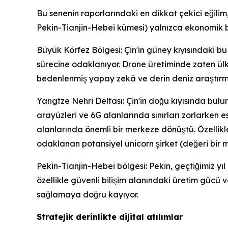
Bu senenin raporlarındaki en dikkat çekici eğil
Pekin-Tianjin-Hebei kümesi) yalnızca ekonomik b
Büyük Körfez Bölgesi: Çin'in güney kıyısındaki bu
sürecine odaklanıyor. Drone üretiminde zaten ül
bedenlenmiş yapay zekâ ve derin deniz araştırmal
Yangtze Nehri Deltası: Çin'in doğu kıyısında bul
arayüzleri ve 6G alanlarında sınırları zorlarken 
alanlarında önemli bir merkeze dönüştü. Özellikle
odaklanan potansiyel unicorn şirket (değeri bir m
Pekin-Tianjin-Hebei bölgesi: Pekin, geçtiğimiz y
özellikle güvenli bilişim alanındaki üretim gücü v
sağlamaya doğru kayıyor.
Stratejik derinlikte dijital atılımlar