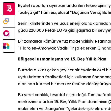
Eyalet raporları aynı zamanda ileri teknolojinin y
"batıya git" hamlesi, ulusal "Doğunun Verisi, Ba
Serin iklimlerinden ve ucuz enerji olanaklarından 
gücü 220.000 PetaFLOPS gibi şaşırtıcı bir seviy
Bir zamanlar kömür ve tuz madenciliğiyle tanınan 
"Hidrojen-Amonyak Vadisi" inşa ederken Qinghai'ni
Bölgesel uzmanlaşma ve 15. Beş Yıllık Plan
Burada dikkat çeken şey her bir eyaletin özel bi
uydu fırlatma faaliyetleri için kullanan Shandong
alanında küresel bir merkez üssüne dönüştürüyor
Bu yerel canlılık, tesadüf eseri değil. Tüm bu fa
merkezine oturtan 15. Beş Yıllık Plan döneminin (
makineleri ve Jiangxi'nin "çekirdek-ışık-ekran-do